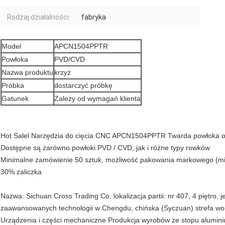
Rodzaj działalności:
fabryka
Model
APCN1504PPTR
Powłoka
PVD/CVD
Nazwa produktu
krzyż
Próbka
dostarczyć próbkę
Gatunek
Zależy od wymagań klienta
Hot Salel Narzędzia do cięcia CNC APCN1504PPTR Twarda powłoka ost
Dostępne są zarówno powłoki PVD / CVD, jak i różne typy rowków
Minimalne zamówienie 50 sztuk, możliwość pakowania markowego (mi
30% zaliczka
Nazwa: Sichuan Cross Trading Co, lokalizacja partii: nr 407, 4 piętro,
zaawansowanych technologii w Chengdu, chińska (Syczuan) strefa wol
Urządzenia i części mechaniczne Produkcja wyrobów ze stopu alumini