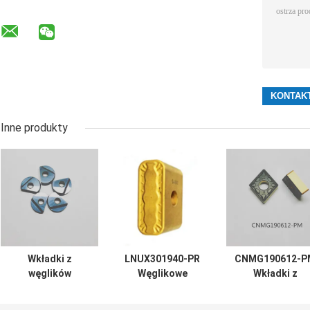
Inne produkty
Wkładki z
LNUX301940-PR
CNMG190612-P
węglików
Węglikowe
Wkładki z
spiekanych TiCN
narzędzia
węglików
Cermet CNC
skrawające CNC
spiekanych CN