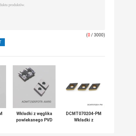
(
0
/ 3000)
M
Wkładki z węglika
DCMT070204-PM
powlekanego PVD
Wkładki z
CVD do maszyny
węglików
C
CNC
spiekanych CNC