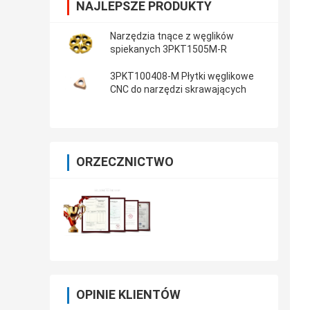
NAJLEPSZE PRODUKTY
Narzędzia tnące z węglików
spiekanych 3PKT1505M-R
3PKT100408-M Płytki węglikowe
CNC do narzędzi skrawających
ORZECZNICTWO
OPINIE KLIENTÓW