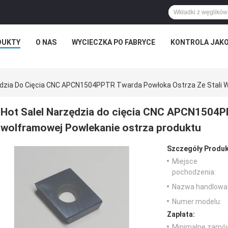
DUKTY
O NAS
WYCIECZKA PO FABRYCE
KONTROLA JAKO
ędzia Do Cięcia CNC APCN1504PPTR Twarda Powłoka Ostrza Ze Stali 
Hot Salel Narzędzia do cięcia CNC APCN1504P
wolframowej Powlekanie ostrza produktu
Szczegóły Produk
Miejsce
pochodzenia:
Nazwa handlowa
Numer modelu:
Zapłata:
Minimalne zamów