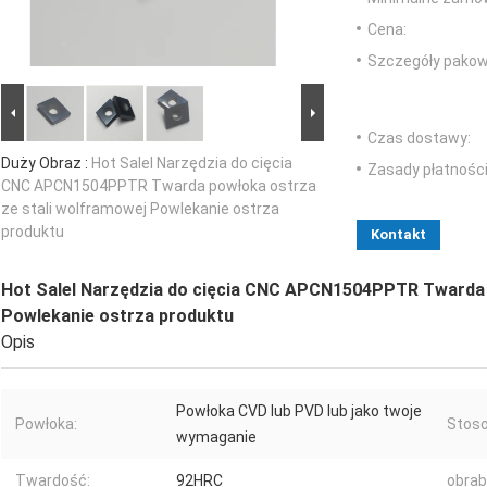
Cena:
Szczegóły pakow
Czas dostawy:
Duży Obraz :
Hot Salel Narzędzia do cięcia
Zasady płatności
CNC APCN1504PPTR Twarda powłoka ostrza
ze stali wolframowej Powlekanie ostrza
produktu
Kontakt
Hot Salel Narzędzia do cięcia CNC APCN1504PPTR Twarda 
Powlekanie ostrza produktu
Opis
Powłoka CVD lub PVD lub jako twoje
Powłoka:
Stoso
wymaganie
Twardość:
92HRC
obrab