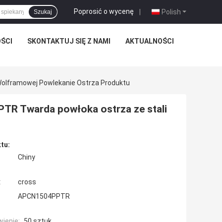
Poprosić o wycenę
|
Polish
Szukaj
ŚCI
SKONTAKTUJ SIĘ Z NAMI
AKTUALNOŚCI
Wolframowej Powlekanie Ostrza Produktu
PTR Twarda powłoka ostrza ze stali
tu:
Chiny
:
cross
APCN1504PPTR
ienie:
50 sztuk