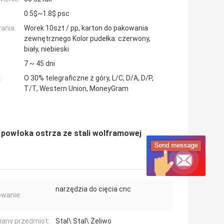
0.5$~1.8$ psc
ania:
Worek 10szt / pp, karton do pakowania
zewnętrznego Kolor pudełka: czerwony,
biały, niebieski
7 ~ 45 dni
:
O 30% telegraficzne z góry, L/C, D/A, D/P,
T/T, Western Union, MoneyGram
powłoka ostrza ze stali wolframowej
narzędzia do cięcia cnc
wanie:
iany przedmiot:
Stal\ Stal\ Żeliwo