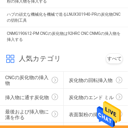
粉の挿入物を挿入する
ハブの頑丈な機械化を機械で造るLNUX301940-PRの炭化物CNC
の切削工具
CNMG190612-PM CNCの炭化物は92HRC CNC CNMGの挿入物を
挿入する
人気カテゴリ
すべて
CNCの炭化物の挿入
炭化物の回転挿入物
物
挿入物に通す炭化物
炭化物のエンド ミル
最後および挿入物に
表面製粉の挿入物
溝を作る