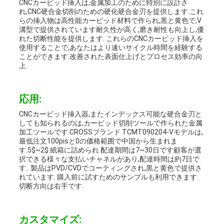
CNCカービッド挿入は,金属加工のために特別に設計さ
ー
れ,CNC硬合金切削のための硬化硬合金刃を提供します.これ
らの挿入物は高性能カービッド材料で作られ,黒と黄色で,V
ス
溝型で提供されています耐久性が高く,磨き耐性も向上し,優
れた切断性能を提供します. これらのCNCカービッド挿入を
使用することで,あなたはより速いサイクル時間を経験する
ことができます.改善された表面仕上げとプロセス効率の向
地
上.
図
応用:
CNCカービッド挿入器,またインデックス可能な硬合金刃と
PRIVACY
しても知られるのは,カービッド切削ツールで作られた金属
加工ツールです.CROSSブランド TCMT090204-Vモデルは,
最低注文100pisと0の価格範囲で中国から生まれま
POLICY
す.5$~2$ 紙箱に詰められ 配達期間は7~30日です顧客が選
択できる様々な支払いチャネルがあり,配達時間は約7日で
す.. 製品はPVD/CVDでコーティングされ,黒と黄色で提供さ
れています. 購入前に試すためのサンプルも利用できます.
切断方向は右手です.
カスタマイズ: