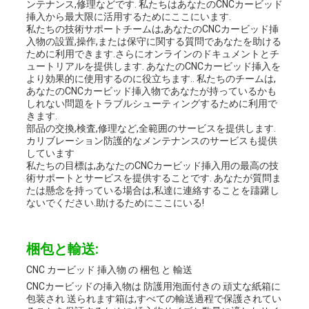
ンテナンス,修理などです. 私たちはあなたのCNCカービッド
挿入から最大限に活用するためにここにいます.
私たちの技術サポートチームは,あなたのCNCカービッド挿
入物の設置,操作,または保守に関する質問であなたを助ける
ために利用できます.さらにオンラインのドキュメントとチ
ュートリアルを提供します. あなたのCNCカービッド挿入を
より効果的に使用するのに役立ちます.. 私たちのチームは,
あなたのCNCカービッド挿入物であなたが持っているかも
しれない問題をトラブルシューティングするために利用で
きます.
部品の交換,検査,修理など,全範囲のサービスを提供します.
カリブレーション防護的なメンテナンスのサービスも提供
しています
私たちの目標は,あなたのCNCカービッド挿入用の最高の技
術サポートとサービスを提供することです. あなたが質問ま
たは懸念を持っている場合は,私達に連絡することを躊躇し
ないでください.助けるためにここにいる!
梱包と輸送:
CNC カービッド 挿入物 の 梱包 と 輸送
CNCカービッドの挿入物は 防護用泡面付きの 頑丈な紙箱に
包装され 送られます箱は,すべての輸送過程で保護されてい