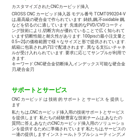
カスタマイズされたCNCカービッド挿入
CROSS CNC カービッド挿入器 モデル番号 TCMT090204-V
は,最高級の硬合金で作られています. 鋳鉄,鋼,不oxidable 鋼,
などを切るのに適しています. 先進的なPVD/CVDコーティ
ング技術により,切断方向が優れていることで広く知られて
います切断性能と耐久性があります. 100pisの最小注文量と
0.5~2$の価格範囲で様々なサイズと形で提供されています.
紙箱に包装され,約7日で配達されます.. 異なる支払いチャネ
ルが受け入れられています. 要求に応じてサンプルが利用で
きます.
キーワード:CNC硬合金切断挿入,インデックス可能な硬合金
刃,硬合金刃
サポートとサービス
CNC カービッド は 技術 的 サポート と サービス を 提供 し
ます
私たちは,CNCカービッド挿入用の技術サポートとサービス
を提供します. 私たちの経験豊富な技術チームは,あなたの
質問に答え,あなたのCNCカービッド挿入用のソリューショ
ンを提供するために準備されています.私たちは,サービスの
一連の提供しますインストール,トラブルシューティング,メ