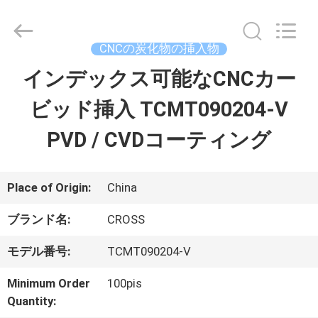
Copyright
©
2022
-
CNCの炭化物の挿入物
2026
Sichuan
インデックス可能なCNCカー
ホ
keluosi
Trading
Co.,
ビッド挿入 TCMT090204-V
ー
Ltd.
All
Rights
PVD / CVDコーティング
ム
Reserved.
製
Place of Origin:
China
品
ブランド名:
CROSS
モデル番号:
TCMT090204-V
企
Minimum Order
100pis
業
Quantity: