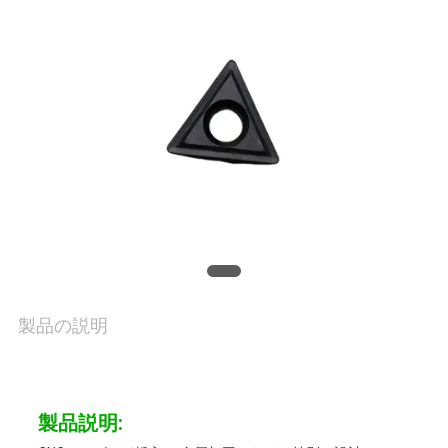
理
お
問
い
合
わ
せ
製品の説明
ニ
ュ
製品説明: