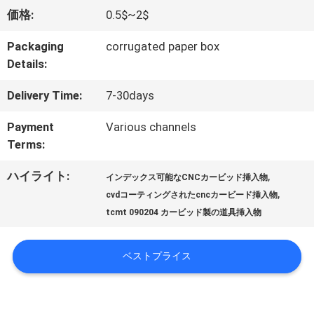
情
価格:
0.5$~2$
報
Packaging
corrugated paper box
Details:
会
Delivery Time:
7-30days
社
Payment
Various channels
Terms:
案
ハイライト:
,
インデックス可能なCNCカービッド挿入物
内
,
cvdコーティングされたcncカービード挿入物
tcmt 090204 カービッド製の道具挿入物
品
ベストプライス
質
管