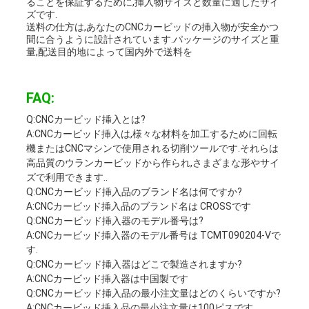
ることを保証するために,挿入物サイズと数量に適したサイ
ズです.
送料の仕方は,あなたのCNCカービッドの挿入物が安全かつ
間に合うように設計されています.パッケージのサイズと重
量,配送目的地によって国内外で送料を
FAQ:
Q:CNCカービッド挿入とは?
A:CNCカービッド挿入は,様々な材料を加工するために回転
機またはCNCマシンで使用される切削ツールです.それらは
高品質のウランカービッドから作られ,さまざまな形やサイ
ズで利用できます..
Q:CNCカービッド挿入品のブランド名は何ですか?
A:CNCカービッド挿入品のブランド名は CROSSです
Q:CNCカービッド挿入器のモデル番号は?
A:CNCカービッド挿入器のモデル番号は TCMT090204-Vで
す.
Q:CNCカービッド挿入器はどこで製造されますか?
A:CNCカービッド挿入器は中国製です
Q:CNCカービッド挿入品の最小注文量はどのくらいですか?
A:CNCカービッド挿入品の最小注文量は100ピスです.