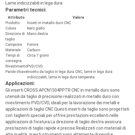
Lame indicizzabili in lega dura
Parametri tecnici:
Attributo
Valore
Prodotto
Inserti in metallo duro CNC
Colore
Nero giallo
Direzione di
Mano destra
taglio
Campione
Fornire
Materiale
Carburo
Tempi di
Circa 7 giorni
consegna
Rivestimento
PVD/CVD
Parole chiave
Inserto da taglio in lega dura CNC, lame in lega dura
indicizzabili, lama in lega dura temperata
Applicazioni:
Gli inserti CROSS APCN1504PPTR CNC in metallo duro sono
utensili da taglio di precisione realizzati in metallo duro con
rivestimento PVD/CVD, ideali per la lavorazione dei metalli e
applicazioni di taglio CNC.Questi inserti da taglio sono progettati
con taglienti speciali per offrire prestazioni eccellenti nelle
applicazioni di foratura.La direzione di taglio destra assicura
prestazioni di taglio rapide e precise.Realizzati con materiali di
alta qualità, questi strumenti sono altamente durevoli e