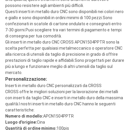
possono resistere agli ambienti più difficili.
Questi inserti in metallo duro CNC sono disponibili nei colori nero
e giallo e sono disponibili in ordini minimi di 100 pezzi.Sono
confezionati in scatole di cartone ondulato e consegnati entro
7-30 giorni.Puoi scegliere tra vari termini di pagamento e tempi
di consegna per tua comodità.
Gli inserti in metallo duro CNC CROSS APCN1504PPTR sono la
scelta perfetta per qualsiasi metalmeccanico o operatore CNC
alla ricerca di utensili da taglio di precisione in grado di offrire
prestazioni di taglio rapide e affidabili.Sono progettati per durare
più a lungo e funzionare meglio di altri utensili da taglio sul
mercato.
Personalizzazione:
Inserti in metallo duro CNC personalizzati da CROSS
CROSS offre le migliori soluzioni per la lavorazione dei metalli
con inserti da taglio CNC e inserti in metallo duro della massima
qualità.I nostri inserti in metallo duro CNC hanno le seguenti
caratteristiche:
Numero di modello:
APCN1504PPTR
Luogo d'origine:
Cina
Quantità di ordine minimo:
100pis