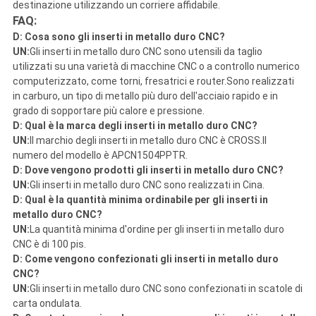
destinazione utilizzando un corriere affidabile.
FAQ:
D: Cosa sono gli inserti in metallo duro CNC?
UN:
Gli inserti in metallo duro CNC sono utensili da taglio
utilizzati su una varietà di macchine CNC o a controllo numerico
computerizzato, come torni, fresatrici e router.Sono realizzati
in carburo, un tipo di metallo più duro dell'acciaio rapido e in
grado di sopportare più calore e pressione.
D: Qual è la marca degli inserti in metallo duro CNC?
UN:
Il marchio degli inserti in metallo duro CNC è CROSS.Il
numero del modello è APCN1504PPTR.
D: Dove vengono prodotti gli inserti in metallo duro CNC?
UN:
Gli inserti in metallo duro CNC sono realizzati in Cina.
D: Qual è la quantità minima ordinabile per gli inserti in
metallo duro CNC?
UN:
La quantità minima d'ordine per gli inserti in metallo duro
CNC è di 100 pis.
D: Come vengono confezionati gli inserti in metallo duro
CNC?
UN:
Gli inserti in metallo duro CNC sono confezionati in scatole di
carta ondulata.