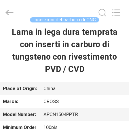
Inserzioni
del
carburo
di
Inserzioni del carburo di CNC
CNC
fornitore.
Lama in lega dura temprata
CASA
Copyright
©
2022
con inserti in carburo di
-
2023
PRODOTTI
cnccarbideinserts.com.
tungsteno con rivestimento
All
Rights
PVD / CVD
Reserved.
CHI
SIAMO
Place of Origin:
China
Marca:
CROSS
FATORY
Model Number:
APCN1504PPTR
TOUR
Minimum Order
100pis