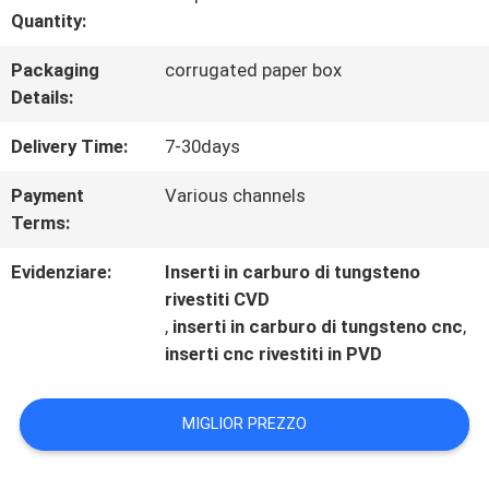
Quantity:
CONTROLLO
Packaging
corrugated paper box
DI
Details:
QUALITÀ
Delivery Time:
7-30days
Payment
Various channels
CONTATTACI
Terms:
Evidenziare:
Inserti in carburo di tungsteno
NOTIZIE
rivestiti CVD
,
inserti in carburo di tungsteno cnc
,
inserti cnc rivestiti in PVD
MIGLIOR PREZZO