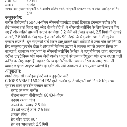
लंबाई डालें
3.2 मिमी
आकार
डायमंड
उत्पाद का प्रकार
सीएनसी हार्ड अलॉय कटिंग इंसर्ट, सीएनसी टंगस्टन स्टील ब्लेड, कार्बाइड कटिंग
टूल्स
अनुप्रयोग:
क्रॉस वीबीएमटी160404-पीएम सीएनसी कार्बाइड इंसर्ट टिकाऊ टंगस्टन स्टील और
इंडेक्सेबल हार्ड मिश्र धातु ब्लेड से बने होते हैं।वे सीएनसी मशीनिंग के लिए डिज़ाइन किए
गए हैं, और दाहिने हाथ की काटने की दिशा, 3.2 मिमी की लंबाई डालने, 2.5 मिमी की ऊंचाई
डालने, 2.5 मिमी की छेद गहराई डालने और 90 डिग्री के छेद कोण डालने की सुविधा
प्रदान करते हैं।इन सीएनसी हार्ड मिश्र धातु काटने वाले आवेषणों में उच्च गति मशीनिंग के
लिए उत्कृष्ट प्रदर्शन होता है और इन्हें विभिन्न उद्योगों में व्यापक रूप से उपयोग किया जा
सकता है, खासकर धातु भागों के सीएनसी मशीनिंग के लिए।वे एल्यूमीनियम, तांबा, स्टेनलेस
स्टील, टाइटेनियम और अन्य जैसी अलौह धातुओं की उच्च परिशुद्धता और उच्च दक्षता वाली
कटिंग के लिए आदर्श हैं।बेहतर घिसाव प्रतिरोध और उच्च कठोरता के साथ, सीएनसी
कार्बाइड इंसर्ट उत्कृष्ट कटिंग प्रदर्शन और लंबे उपकरण जीवन प्रदान करते हैं।
अनुकूलन:
अपने सीएनसी कार्बाइड इंसर्ट को अनुकूलित करें
CROSS VBMT160404-PM हार्ड अलॉय इंसर्ट सीएनसी मशीनिंग के लिए उच्च
गुणवत्ता वाला प्रदर्शन प्रदान करता है।
ब्रांड का नाम: क्रॉस
मॉडल संख्या: वीबीएमटी160404-पीएम
उद्गम स्थान: चीन
डालने की ऊंचाई: 2.5 मिमी
छेद की गहराई डालें: 2.5 मिमी
आकार: हीरा
छेद कोण डालें: 90°
छेद का व्यास डालें: 2.5 मिमी