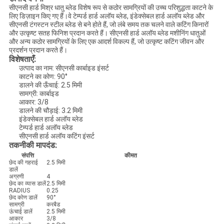
सीएनसी हार्ड मिश्र धातु ब्लेड विशेष रूप से कठोर सामग्रियों की उच्च परिशुद्धता काटने के
लिए डिज़ाइन किए गए हैं।वे टेम्पर्ड हार्ड अलॉय ब्लेड, इंडेक्सेबल हार्ड अलॉय ब्लेड और
सीएनसी टंगस्टन स्टील ब्लेड से बने होते हैं, जो लंबे समय तक चलने वाले कटिंग किनारों
और उत्कृष्ट सतह फिनिश प्रदान करते हैं। सीएनसी हार्ड अलॉय ब्लेड मशीनिंग धातुओं
और अन्य कठोर सामग्रियों के लिए एक आदर्श विकल्प हैं, जो उत्कृष्ट कटिंग जीवन और
प्रदर्शन प्रदान करते हैं।
विशेषताएँ:
उत्पाद का नाम: सीएनसी कार्बाइड इंसर्ट
काटने का कोण: 90°
डालने की ऊँचाई: 2.5 मिमी
सामग्री: कार्बाइड
आकार: 3/8
डालने की चौड़ाई: 3.2 मिमी
इंडेक्सेबल हार्ड अलॉय ब्लेड
टेम्पर्ड हार्ड अलॉय ब्लेड
सीएनसी हार्ड अलॉय कटिंग इंसर्ट
तकनीकी मापदंड:
संपत्ति
कीमत
छेद की गहराई
2.5 मिमी
डालें
अग्रणी
4
छेद का व्यास डालें
2.5 मिमी
RADIUS
0.25
छेद कोण डालें
90°
सामग्री
करबैड
ऊंचाई डालें
2.5 मिमी
आकार
3/8