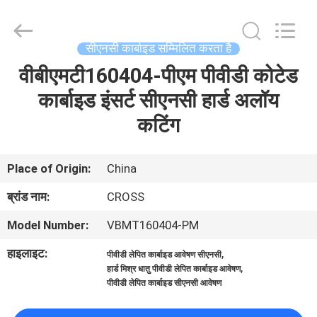
2026
Sichuan
keluosi
Trading
Co.,
सीएनसी कार्बाइड सम्मिलित करता है
Ltd.
All
Rights
वीबीएमटी160404-पीएम पीवीडी कोटेड
होम
Reserved.
कार्बाइड इंसर्ट सीएनसी हार्ड अलॉय
उत्पाद
कटिंग
हमारे
Place of Origin:
China
बारे
ब्रांड नाम:
CROSS
में
Model Number:
VBMT160404-PM
हाइलाइट:
,
पीवीडी लेपित कार्बाइड आवेषण सीएनसी
फैक्टरी
,
हार्ड मिश्र धातु पीवीडी लेपित कार्बाइड आवेषण
यात्रा
पीवीडी लेपित कार्बाइड सीएनसी आवेषण