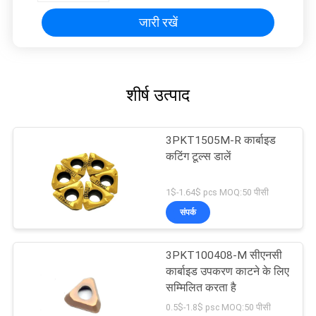
जारी रखें
शीर्ष उत्पाद
3PKT1505M-R कार्बाइड
कटिंग टूल्स डालें
1$-1.64$ pcs MOQ:50 पीसी
संपर्क
3PKT100408-M सीएनसी
कार्बाइड उपकरण काटने के लिए
सम्मिलित करता है
0.5$-1.8$ psc MOQ:50 पीसी