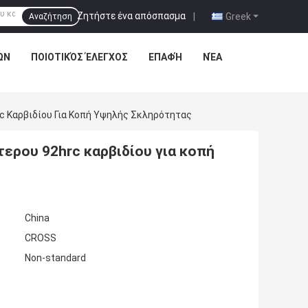
Ζητήστε ένα απόσπασμα
|
Greek
Αναζήτηση
ΩΝ
ΠΟΙΟΤΙΚΌΣ ΈΛΕΓΧΟΣ
ΕΠΑΦΉ
ΝΈΑ
c Καρβιδίου Για Κοπή Υψηλής Σκληρότητας
ερου 92hrc καρβιδίου για κοπή
China
CROSS
Non-standard