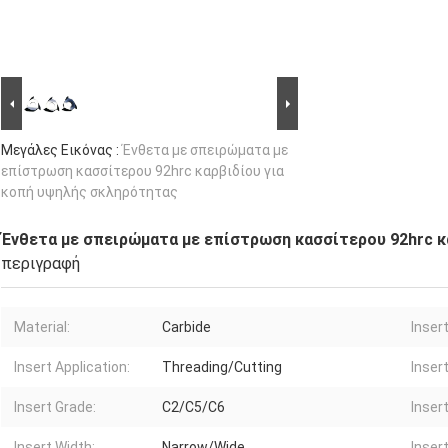
Μεγάλες Εικόνας :
Ένθετα με σπειρώματα με
επίστρωση κασσίτερου 92hrc καρβιδίου για
κοπή υψηλής σκληρότητας
Ένθετα με σπειρώματα με επίστρωση κασσίτερου 92hrc κ
περιγραφή
Material:
Carbide
Insert
Insert Application:
Threading/Cutting
Inser
Insert Grade:
C2/C5/C6
Inser
Insert Width:
Narrow/Wide
Inser