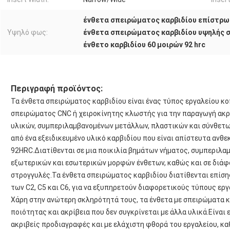
ένθετα σπειρώματος καρβιδίου επίστρω
Υψηλό φως:
ένθετα σπειρώματος καρβιδίου υψηλής 
ένθετο καρβιδίου 60 μοιρών 92 hrc
Περιγραφή προϊόντος:
Τα ένθετα σπειρώματος καρβιδίου είναι ένας τύπος εργαλείου κο
σπειρώματος CNC ή χειροκίνητης κλωστής για την παραγωγή ακρ
υλικών, συμπεριλαμβανομένων μετάλλων, πλαστικών και σύνθετω
από ένα εξειδικευμένο υλικό καρβιδίου που είναι απίστευτα ανθε
92HRC.Διατίθενται σε μια ποικιλία βημάτων νήματος, συμπεριλα
εξωτερικών και εσωτερικών μορφών ένθετων, καθώς και σε διάφο
στρογγυλές.Τα ένθετα σπειρώματος καρβιδίου διατίθενται επίση
των C2, C5 και C6, για να εξυπηρετούν διαφορετικούς τύπους ερ
Χάρη στην ανώτερη σκληρότητά τους, τα ένθετα με σπειρώματα 
ποιότητας και ακρίβεια που δεν συγκρίνεται με άλλα υλικά.Είναι 
ακριβείς προδιαγραφές και με ελάχιστη φθορά του εργαλείου, κα