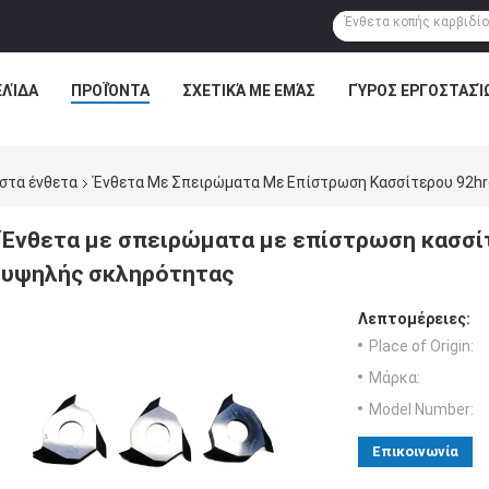
ΕΛΊΔΑ
ΠΡΟΪΌΝΤΑ
ΣΧΕΤΙΚΆ ΜΕ ΕΜΆΣ
ΓΎΡΟΣ ΕΡΓΟΣΤΑΣΊ
στα ένθετα
Ένθετα Με Σπειρώματα Με Επίστρωση Κασσίτερου 92hr
Ένθετα με σπειρώματα με επίστρωση κασσίτ
υψηλής σκληρότητας
Λεπτομέρειες:
Place of Origin:
Μάρκα:
Model Number:
Επικοινωνία