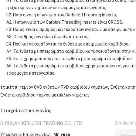
A1: Τα ένθετα με σπειρώματα καρβιδίου είναι εργαλεία κοπής πο
ή εξωτερικών νημάτων σε εφαρμογές κατεργασίας.
Ε2: Ποια είναι η επωνυμία του Carbide Threading Inserts;
A2: Η επωνυμία των Carbide Threading Inserts είναι CROSS.
Ε3: Ποιος είναι ο αριθμός μοντέλου των ενθέτων με σπειρώματα κ
A3: Ο αριθμός μοντέλου δεν είναι τυπικός.
Ε4: Πού κατασκευάζονται τα ένθετα με σπειρώματα καρβιδίου;
A4: Τα ένθετα με σπειρώματα καρβιδίου κατασκευάζονται στην Κί
Ε5: Σε τι χρησιμοποιούνται τα ένθετα με σπειρώματα καρβιδίου;
A5: Τα ένθετα με σπειρώματα καρβιδίου χρησιμοποιούνται για τ
εφαρμογές κατεργασίας.
,
ετικέτα:
τέμνον CVD ενθέτων PVD καρβιδίου νημάτων
Ένθετα κοπή
Ένθετα καρβιδίου τόρνου μετάλλων νημάτων
Στοιχεία επικοινωνίας
SICHUAN KELUOSI TRADING CO., LTD
Στείλετε 
Υπεύθυνος Επικοινωνίας:
Mr. yuan