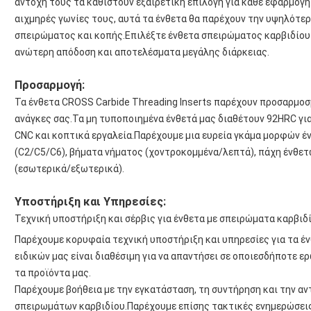
αντοχή τους τα καθιστούν εξαιρετική επιλογή για κάθε εφαρμογή.
αιχμηρές γωνίες τους, αυτά τα ένθετα θα παρέχουν την υψηλότερη
σπειρώματος και κοπής.Επιλέξτε ένθετα σπειρώματος καρβιδίου 
ανώτερη απόδοση και αποτελέσματα μεγάλης διάρκειας.
Προσαρμογή:
Τα ένθετα CROSS Carbide Threading Inserts παρέχουν προσαρμοσμ
ανάγκες σας.Τα μη τυποποιημένα ένθετά μας διαθέτουν 92HRC για
CNC και κοπτικά εργαλεία.Παρέχουμε μια ευρεία γκάμα μορφών έ
(C2/C5/C6), βήματα νήματος (χοντροκομμένα/λεπτά), πάχη ένθε
(εσωτερικά/εξωτερικά).
Υποστήριξη και Υπηρεσίες:
Τεχνική υποστήριξη και σέρβις για ένθετα με σπειρώματα καρβιδ
Παρέχουμε κορυφαία τεχνική υποστήριξη και υπηρεσίες για τα έ
ειδικών μας είναι διαθέσιμη για να απαντήσει σε οποιεσδήποτε ε
τα προϊόντα μας.
Παρέχουμε βοήθεια με την εγκατάσταση, τη συντήρηση και την 
σπειρωμάτων καρβιδίου.Παρέχουμε επίσης τακτικές ενημερώσεις