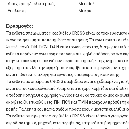
Αποχώριση/
εξωτερικές
Μεσαίο/
Ευάλειψη
Μακρύ
Εφαρμογές:
Τα ένθετα σπειρώματος καρβιδίου CROSS είναι κατασκευασμένα 
ικανοποιήσει μη τυποποιημένες απαιτήσεις.Τα εσωτερικά και εξ
λεπτό, παχύ, TiN, TiCN, TiAlN επίστρωση, στάνταρ, διαχωριστικό
ένθετα παρέχουν ανώτερη απόδοση και υψηλή απόδοση σε ένα ε
στην κατασκευή αυτοκινήτων, αεροδιαστημικής, μηχανημάτων ακρ
εξαρτημάτων.Με την υψηλή τους ακρίβεια και τη μεγάλη αντοχή 
είναι η ιδανική επιλογή για εργασίες σπειρώματος και κοπής.
Τα ένθετα με σπείρωμα CROSS καρβιδίου είναι σχεδιασμένα για ε
είναι κατασκευασμένα από εξαιρετικά ισχυρό καρβίδιο και διαθέ
απόδοση κοπής.Οι αιχμηρές γωνίες και οι κοπτικές ακμές ακριβ
ακρίβεια.Οι επικαλύψεις TiN, TiCN και TiAlN παρέχουν πρόσθετη
κοπής.Τα λεπτά και παχιά σχέδια προσφέρουν μέγιστη ευελιξία κ
Τα ένθετα σπειρώματος καρβιδίου CROSS είναι ιδανικά για εργασ
αεροδιαστημικά, μηχανήματα ακριβείας, ιατρικά και βιομηχανικά