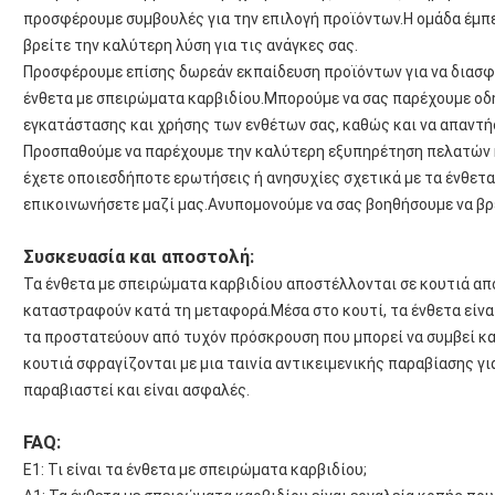
προσφέρουμε συμβουλές για την επιλογή προϊόντων.Η ομάδα έμπε
βρείτε την καλύτερη λύση για τις ανάγκες σας.
Προσφέρουμε επίσης δωρεάν εκπαίδευση προϊόντων για να διασφα
ένθετα με σπειρώματα καρβιδίου.Μπορούμε να σας παρέχουμε οδη
εγκατάστασης και χρήσης των ενθέτων σας, καθώς και να απαντήσ
Προσπαθούμε να παρέχουμε την καλύτερη εξυπηρέτηση πελατών κα
έχετε οποιεσδήποτε ερωτήσεις ή ανησυχίες σχετικά με τα ένθετα
επικοινωνήσετε μαζί μας.Ανυπομονούμε να σας βοηθήσουμε να βρεί
Συσκευασία και αποστολή:
Τα ένθετα με σπειρώματα καρβιδίου αποστέλλονται σε κουτιά από 
καταστραφούν κατά τη μεταφορά.Μέσα στο κουτί, τα ένθετα είνα
τα προστατεύουν από τυχόν πρόσκρουση που μπορεί να συμβεί κα
κουτιά σφραγίζονται με μια ταινία αντικειμενικής παραβίασης για
παραβιαστεί και είναι ασφαλές.
FAQ:
Ε1: Τι είναι τα ένθετα με σπειρώματα καρβιδίου;