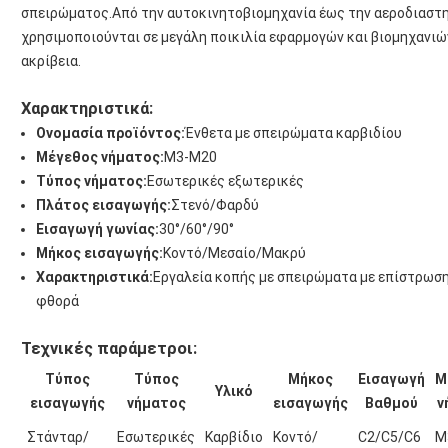
σπειρώματος.Από την αυτοκινητοβιομηχανία έως την αεροδιαστη
χρησιμοποιούνται σε μεγάλη ποικιλία εφαρμογών και βιομηχανιών
ακρίβεια.
Χαρακτηριστικά:
Ονομασία προϊόντος:
Ένθετα με σπειρώματα καρβιδίου
Μέγεθος νήματος:
Μ3-Μ20
Τύπος νήματος:
Εσωτερικές εξωτερικές
Πλάτος εισαγωγής:
Στενό/Φαρδύ
Εισαγωγή γωνίας:
30°/60°/90°
Μήκος εισαγωγής:
Κοντό/Μεσαίο/Μακρύ
Χαρακτηριστικά:
Εργαλεία κοπής με σπειρώματα με επίστρωση
φθορά
Τεχνικές παράμετροι:
Τύπος
Τύπος
Μήκος
Εισαγωγή
Μ
Υλικό
εισαγωγής
νήματος
εισαγωγής
Βαθμού
ν
Στάνταρ/
Εσωτερικές
Καρβίδιο
Κοντό/
C2/C5/C6
Μ