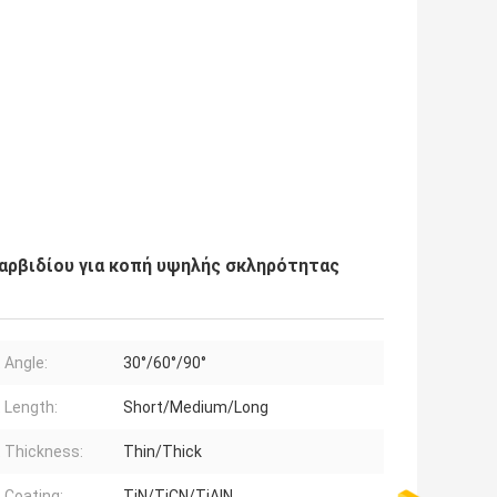
αρβιδίου για κοπή υψηλής σκληρότητας
 Angle:
30°/60°/90°
t Length:
Short/Medium/Long
t Thickness:
Thin/Thick
t Coating:
TiN/TiCN/TiAlN