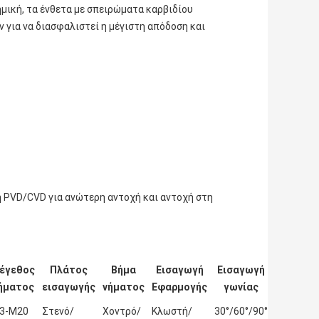
μική, τα ένθετα με σπειρώματα καρβιδίου
 για να διασφαλιστεί η μέγιστη απόδοση και
 PVD/CVD για ανώτερη αντοχή και αντοχή στη
έγεθος
Πλάτος
Βήμα
Εισαγωγή
Εισαγωγή
ήματος
εισαγωγής
νήματος
Εφαρμογής
γωνίας
3-Μ20
Στενό/
Χοντρό/
Κλωστή/
30°/60°/90°