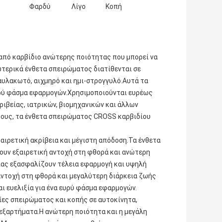
Φαρδύ
Λίγο
Κοπή
από καρβίδιο ανώτερης ποιότητας που μπορεί να
ωτερικά ένθετα σπειρώματος διατίθενται σε
, αυλακωτό, αιχμηρό και ημι-στρογγυλό.Αυτά τα
υρύ φάσμα εφαρμογών.Χρησιμοποιούνται ευρέως
ιβείας, ιατρικών, βιομηχανικών και άλλων
τους, τα ένθετα σπειρώματος CROSS καρβιδίου
ξαιρετική ακρίβεια και μέγιστη απόδοση.Τα ένθετα
τουν εξαιρετική αντοχή στη φθορά και ανώτερη
είας εξασφαλίζουν τέλεια εφαρμογή και υψηλή
 αντοχή στη φθορά και μεγαλύτερη διάρκεια ζωής
αι ευελιξία για ένα ευρύ φάσμα εφαρμογών.
ίες σπειρώματος και κοπής σε αυτοκίνητα,
 εξαρτήματα.Η ανώτερη ποιότητα και η μεγάλη