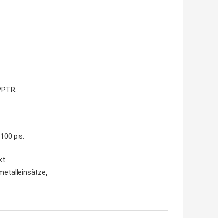
PPTR.
?
100 pis.
kt.
,
metalleinsätze