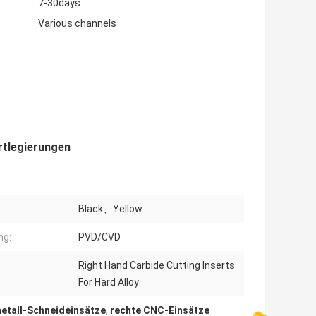
7-30days
Various channels
rtlegierungen
Black、Yellow
ng:
PVD/CVD
Right Hand Carbide Cutting Inserts
:
For Hard Alloy
etall-Schneideinsätze
,
rechte CNC-Einsätze