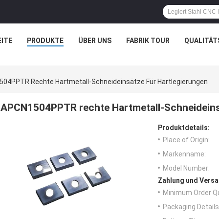
ITE
PRODUKTE
ÜBER UNS
FABRIK TOUR
QUALITÄT
04PPTR Rechte Hartmetall-Schneideinsätze Für Hartlegierungen
APCN1504PPTR rechte Hartmetall-Schneideinsä
Produktdetails:
Place of Origin:
Markenname:
Model Number:
Zahlung und Versa
Minimum Order Qu
Packaging Details