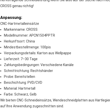
hervorragende Schneidleistung.Wenn Sie also auf der Suche nach hoc
CROSS genau richtig!
Anpassung:
CNC-Hartmetalleinsätze
Markenname: CROSS
Modellnummer: APCN1504PPTR
Herkunftsort: China
Mindestbestellmenge: 100pis
Verpackungsdetails: Karton aus Wellpappe
Lieferzeit: 7–30 Tage
Zahlungsbedingungen: Verschiedene Kanäle
Schnittrichtung: Rechtshänder
Probe: Bereitstellen
Beschichtung: PVD/CVD
Material: Hartmetall
Farbe: Schwarz, Gelb
Wir bieten CNC-Schneideinsätze, Wendeschneidplatten aus Hartlegieru
auf Ihre Anwendung zugeschnitten sind.