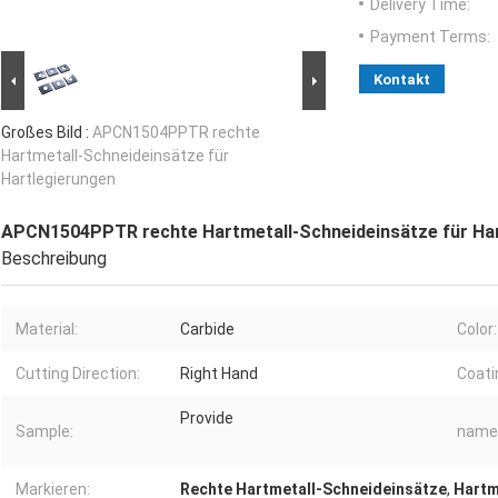
Delivery Time:
Payment Terms:
Kontakt
Großes Bild :
APCN1504PPTR rechte
Hartmetall-Schneideinsätze für
Hartlegierungen
APCN1504PPTR rechte Hartmetall-Schneideinsätze für Ha
Beschreibung
Material:
Carbide
Color:
Cutting Direction:
Right Hand
Coati
Provide
Sample:
name
Markieren:
Rechte Hartmetall-Schneideinsätze
,
Hartm