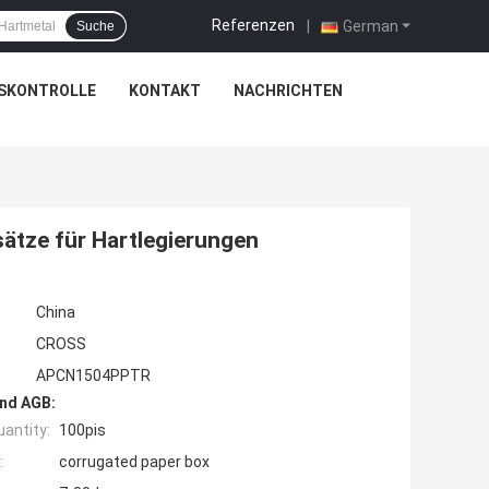
Referenzen
|
German
Suche
SKONTROLLE
KONTAKT
NACHRICHTEN
tze für Hartlegierungen
China
CROSS
APCN1504PPTR
nd AGB:
antity:
100pis
:
corrugated paper box