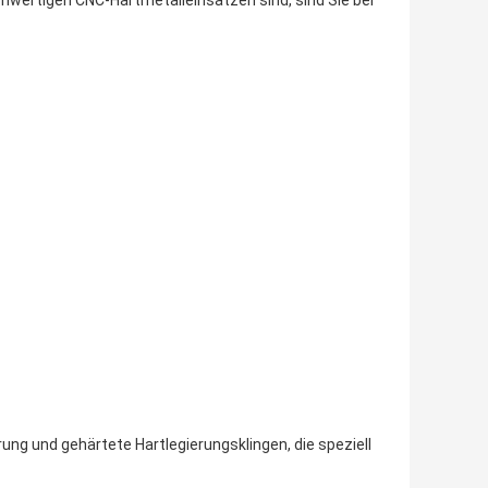
hwertigen CNC-Hartmetalleinsätzen sind, sind Sie bei
ng und gehärtete Hartlegierungsklingen, die speziell