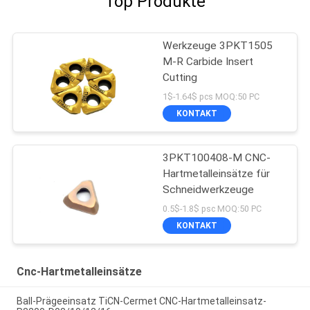
Top Produkte
Werkzeuge 3PKT1505
M-R Carbide Insert
Cutting
1$-1.64$ pcs MOQ:50 PC
KONTAKT
3PKT100408-M CNC-
Hartmetalleinsätze für
Schneidwerkzeuge
0.5$-1.8$ psc MOQ:50 PC
KONTAKT
Cnc-Hartmetalleinsätze
Ball-Prägeeinsatz TiCN-Cermet CNC-Hartmetalleinsatz-