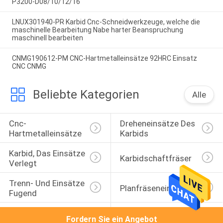
P3200-D08/10/12/16
LNUX301940-PR Karbid Cnc-Schneidwerkzeuge, welche die
maschinelle Bearbeitung Nabe harter Beanspruchung
maschinell bearbeiten
CNMG190612-PM CNC-Hartmetalleinsätze 92HRC Einsatz
CNC CNMG
Beliebte Kategorien
Alle
Cnc-
Dreheneinsätze Des 
Hartmetalleinsätze
Karbids
Karbid, Das Einsätze 
Karbidschaftfräser
Verlegt
Trenn- Und Einsätze 
Planfräseneinsatz
Fugend
Hartmetalleinsätze 
Hohe Zufuhr-
Fordern Sie ein Angebot
Für Aluminium
Prägeeinsätze