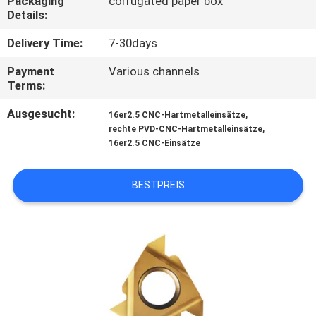
Packaging
corrugated paper box
Details:
KONTAKT
Delivery Time:
7-30days
Payment
Various channels
NACHRICHTEN
Terms:
Ausgesucht:
,
16er2.5 CNC-Hartmetalleinsätze
SITEMAP
,
rechte PVD-CNC-Hartmetalleinsätze
16er2.5 CNC-Einsätze
PRIVACY
BESTPREIS
POLICY