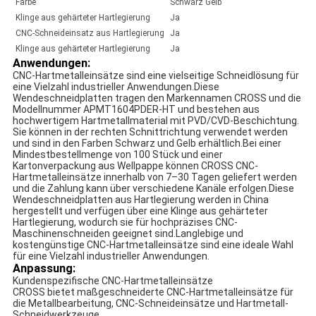
Farbe
Schwarz Gelb
Klinge aus gehärteter Hartlegierung
Ja
CNC-Schneideinsatz aus Hartlegierung
Ja
Klinge aus gehärteter Hartlegierung
Ja
Anwendungen:
CNC-Hartmetalleinsätze sind eine vielseitige Schneidlösung für
eine Vielzahl industrieller Anwendungen.Diese
Wendeschneidplatten tragen den Markennamen CROSS und die
Modellnummer APMT1604PDER-HT und bestehen aus
hochwertigem Hartmetallmaterial mit PVD/CVD-Beschichtung.
Sie können in der rechten Schnittrichtung verwendet werden
und sind in den Farben Schwarz und Gelb erhältlich.Bei einer
Mindestbestellmenge von 100 Stück und einer
Kartonverpackung aus Wellpappe können CROSS CNC-
Hartmetalleinsätze innerhalb von 7–30 Tagen geliefert werden
und die Zahlung kann über verschiedene Kanäle erfolgen.Diese
Wendeschneidplatten aus Hartlegierung werden in China
hergestellt und verfügen über eine Klinge aus gehärteter
Hartlegierung, wodurch sie für hochpräzises CNC-
Maschinenschneiden geeignet sind.Langlebige und
kostengünstige CNC-Hartmetalleinsätze sind eine ideale Wahl
für eine Vielzahl industrieller Anwendungen.
Anpassung:
Kundenspezifische CNC-Hartmetalleinsätze
CROSS bietet maßgeschneiderte CNC-Hartmetalleinsätze für
die Metallbearbeitung, CNC-Schneideinsätze und Hartmetall-
Schneidwerkzeuge.