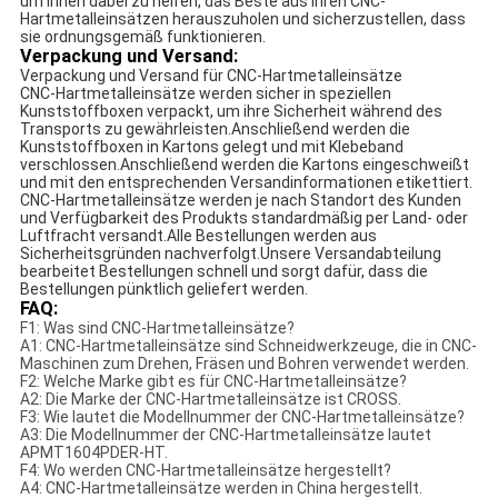
um Ihnen dabei zu helfen, das Beste aus Ihren CNC-
Hartmetalleinsätzen herauszuholen und sicherzustellen, dass
sie ordnungsgemäß funktionieren.
Verpackung und Versand:
Verpackung und Versand für CNC-Hartmetalleinsätze
CNC-Hartmetalleinsätze werden sicher in speziellen
Kunststoffboxen verpackt, um ihre Sicherheit während des
Transports zu gewährleisten.Anschließend werden die
Kunststoffboxen in Kartons gelegt und mit Klebeband
verschlossen.Anschließend werden die Kartons eingeschweißt
und mit den entsprechenden Versandinformationen etikettiert.
CNC-Hartmetalleinsätze werden je nach Standort des Kunden
und Verfügbarkeit des Produkts standardmäßig per Land- oder
Luftfracht versandt.Alle Bestellungen werden aus
Sicherheitsgründen nachverfolgt.Unsere Versandabteilung
bearbeitet Bestellungen schnell und sorgt dafür, dass die
Bestellungen pünktlich geliefert werden.
FAQ:
F1: Was sind CNC-Hartmetalleinsätze?
A1: CNC-Hartmetalleinsätze sind Schneidwerkzeuge, die in CNC-
Maschinen zum Drehen, Fräsen und Bohren verwendet werden.
F2: Welche Marke gibt es für CNC-Hartmetalleinsätze?
A2: Die Marke der CNC-Hartmetalleinsätze ist CROSS.
F3: Wie lautet die Modellnummer der CNC-Hartmetalleinsätze?
A3: Die Modellnummer der CNC-Hartmetalleinsätze lautet
APMT1604PDER-HT.
F4: Wo werden CNC-Hartmetalleinsätze hergestellt?
A4: CNC-Hartmetalleinsätze werden in China hergestellt.