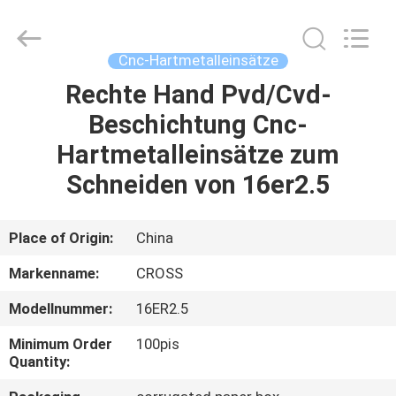
keluosi
Trading
Co.,
Ltd.
All
Cnc-Hartmetalleinsätze
Rights
Reserved.
Rechte Hand Pvd/Cvd-
STARTSEITE
Beschichtung Cnc-
PRODUKTE
Hartmetalleinsätze zum
Schneiden von 16er2.5
ÜBER
UNS
Place of Origin:
China
Markenname:
CROSS
FABRIK
Modellnummer:
16ER2.5
TOUR
Minimum Order
100pis
Quantity:
QUALITÄTSKONTROLLE