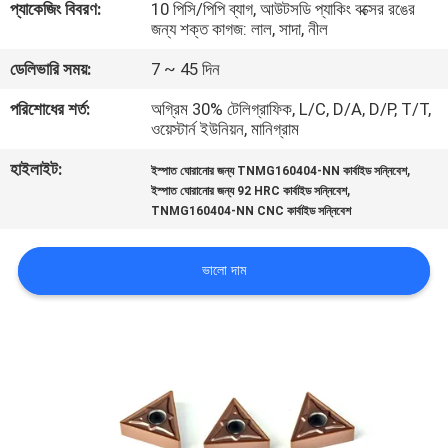
প্যাকেজিং বিবরণ:
10 পিসি/পিপি ব্যাগ, আউটসডি প্যাকিং বক্সের রঙের
নিয়ন্ত্রণ
জন্য শক্ত কাগজ: লাল, সাদা, নীল
ডেলিভারি সময়:
7 ~ 45 দিন
আমাদের
পরিশোধের শর্ত:
অগ্রিম 30% টেলিগ্রাফিক, L/C, D/A, D/P, T/T,
সাথে
ওয়েস্টার্ন ইউনিয়ন, মানিগ্রাম
যোগাযোগ
হাইলাইট:
,
ইস্পাত ঘোরানোর জন্য TNMG160404-NN কার্বাইড সন্নিবেশ
করুন
,
ইস্পাত ঘোরানোর জন্য 92 HRC কার্বাইড সন্নিবেশ
TNMG160404-NN CNC কার্বাইড সন্নিবেশ
খবর
ভালো দাম
সাইট
ম্যাপ
PRIVACY