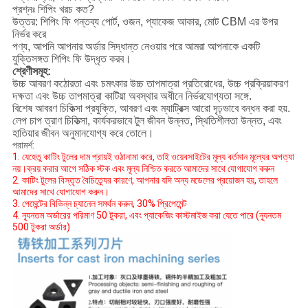
প্রশ্নঃ শিপিং খরচ কত?
উত্তর: শিপিং ফি গন্তব্য পোর্ট, ওজন, প্যাকেজ আকার, মোট CBM এর উপর
নির্ভর করে
পণ্য, আপনি আপনার অর্ডার সিদ্ধান্ত নেওয়ার পরে আমরা আপনাকে একটি
যুক্তিসঙ্গত শিপিং ফি উদ্ধৃত করব।
শ্রেণীসমূহ:
উচ্চ আবরণ কঠোরতা এবং চমৎকার উচ্চ তাপমাত্রা প্রতিরোধের, উচ্চ প্রক্রিয়াকরণ
দক্ষতা এবং উচ্চ তাপমাত্রা কাটিয়া অবস্থার অধীনে নির্ভরযোগ্যতা সঙ্গে.
বিশেষ আবরণ চিকিত্সা প্রযুক্তি, আবরণ এবং ম্যাট্রিক্স আরো দৃঢ়ভাবে বন্ধন করা হয়.
লেপ চাপ ত্রাণ চিকিত্সা, কার্যকরভাবে টুল জীবন উন্নত, স্থিতিশীলতা উন্নত, এবং
হাতিয়ার জীবন অনুমানযোগ্য করে তোলে।
পরামর্শ:
1. যেহেতু কাটিং টুলের দাম প্রায়ই ওঠানামা করে, তাই ওয়েবসাইটের মূল্য বর্তমান মূল্যের অগত্যা
নয়।ক্রয় করার আগে সঠিক স্টক এবং মূল্য নিশ্চিত করতে আমাদের সাথে যোগাযোগ করুন
2. কাটিং টুলের বিস্তৃত বৈচিত্র্যের কারণে, আপনার যদি অন্য মডেলের প্রয়োজন হয়, তাহলে
আমাদের সাথে যোগাযোগ করুন।
3. পেমেন্টের বিভিন্ন চ্যানেল সমর্থন করুন, 30% প্রিপেমেন্ট
4. ন্যূনতম অর্ডারের পরিমাণ 50 টুকরা, এবং প্যাকেজিং কাস্টমাইজ করা যেতে পারে (ন্যূনতম
500 টুকরা অর্ডার)