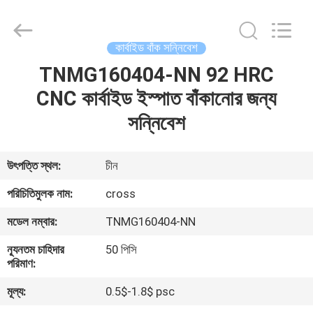
Sichuan
keluosi
Trading
Co.,
Ltd.
কার্বাইড বাঁক সন্নিবেশ
All
Rights
Reserved.
TNMG160404-NN 92 HRC
বাড়ি
CNC কার্বাইড ইস্পাত বাঁকানোর জন্য
পণ্য
সন্নিবেশ
আমাদের
উৎপত্তি স্থল:
চীন
সম্পর্কে
পরিচিতিমুলক নাম:
cross
মডেল নম্বার:
TNMG160404-NN
কারখানা
ন্যূনতম চাহিদার
50 পিসি
ভ্রমণ
পরিমাণ:
মূল্য:
0.5$-1.8$ psc
মান