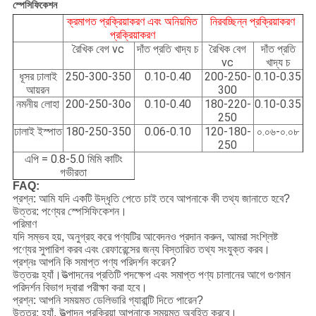
স্পেসিফিকেশন
ক্রমাগত প্রক্রিয়াকরণ এবং অনিয়মিত
নিরবচ্ছিন্ন প্রক্রিয়াকরণ
প্রক্রিয়াকরণ
রৈখিক বেগ vc
দাঁত প্রতি খাদ্য চ
রৈখিক বেগ
দাঁত প্রতি
vc
খাদ্য চ
ধূসর ঢালাই
250-300-350
0.10-0.40
200-250-
0.10-0.35
আয়রন
300
নমনীয় লোহা
200-250-30o
0.10-0.40
180-220-
0.10-0.35
250
ঢালাই ইস্পাত
180-250-350
0.06-0.10
120-180-
০.০৬-০.০৮
250
এপি = 0.8-5.0 মিমি কাটিং
গভীরতা
FAQ:
প্রশ্ন: আমি যদি একটি উদ্ধৃতি পেতে চাই তবে আপনাকে কী তথ্য জানাতে হবে?
উত্তর: পণ্যের স্পেসিফিকেশন।
পরিমাণ
যদি সম্ভব হয়, অনুগ্রহ করে পণ্যটির আবেদনও প্রদান করুন, আমরা সংশ্লিষ্ট
পণ্যের সুপারিশ করব এবং রেফারেন্সের জন্য বিস্তারিত তথ্য সংযুক্ত করব।
প্রশ্নঃ আপনি কি সমাপ্ত পণ্য পরিদর্শন করেন?
উত্তরঃ হ্যাঁ।উত্পাদনের প্রতিটি পদক্ষেপ এবং সমাপ্ত পণ্য চালানের আগে গুণমান
পরিদর্শন বিভাগ দ্বারা পরীক্ষা করা হবে।
প্রশ্ন: আপনি সময়মত ডেলিভারি গ্যারান্টি দিতে পারেন?
উত্তর: হ্যাঁ, উত্পাদন প্রক্রিয়া আপনাকে সময়মত অবহিত করবে।