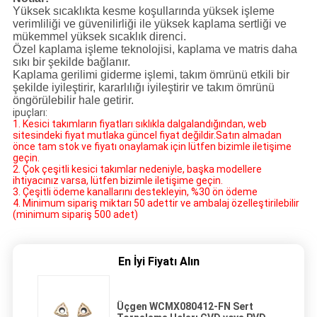
Yüksek sıcaklıkta kesme koşullarında yüksek işleme
verimliliği ve güvenilirliği ile yüksek kaplama sertliği ve
mükemmel yüksek sıcaklık direnci.
Özel kaplama işleme teknolojisi, kaplama ve matris daha
sıkı bir şekilde bağlanır.
Kaplama gerilimi giderme işlemi, takım ömrünü etkili bir
şekilde iyileştirir, kararlılığı iyileştirir ve takım ömrünü
öngörülebilir hale getirir.
ipuçları:
1. Kesici takımların fiyatları sıklıkla dalgalandığından, web
sitesindeki fiyat mutlaka güncel fiyat değildir.Satın almadan
önce tam stok ve fiyatı onaylamak için lütfen bizimle iletişime
geçin.
2. Çok çeşitli kesici takımlar nedeniyle, başka modellere
ihtiyacınız varsa, lütfen bizimle iletişime geçin.
3. Çeşitli ödeme kanallarını destekleyin, %30 ön ödeme
4. Minimum sipariş miktarı 50 adettir ve ambalaj özelleştirilebilir
(minimum sipariş 500 adet)
En İyi Fiyatı Alın
Üçgen WCMX080412-FN Sert