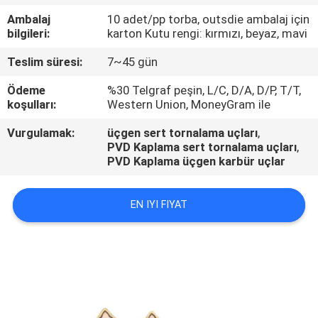
KONTROL
Ambalaj
10 adet/pp torba, outsdie ambalaj için
bilgileri:
karton Kutu rengi: kırmızı, beyaz, mavi
BIZE
Teslim süresi:
7~45 gün
ULAŞIN
Ödeme
%30 Telgraf peşin, L/C, D/A, D/P, T/T,
koşulları:
Western Union, MoneyGram ile
HABERLER
Vurgulamak:
üçgen sert tornalama uçları
,
PVD Kaplama sert tornalama uçları
,
PVD Kaplama üçgen karbür uçlar
EN IYI FIYAT