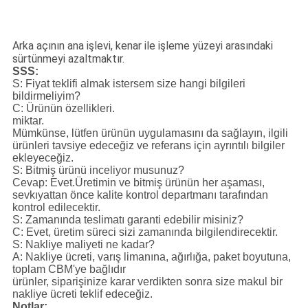
Arka açının ana işlevi, kenar ile işleme yüzeyi arasındaki
sürtünmeyi azaltmaktır.
SSS:
S: Fiyat teklifi almak istersem size hangi bilgileri
bildirmeliyim?
C: Ürünün özellikleri.
miktar.
Mümkünse, lütfen ürünün uygulamasını da sağlayın, ilgili
ürünleri tavsiye edeceğiz ve referans için ayrıntılı bilgiler
ekleyeceğiz.
S: Bitmiş ürünü inceliyor musunuz?
Cevap: Evet.Üretimin ve bitmiş ürünün her aşaması,
sevkıyattan önce kalite kontrol departmanı tarafından
kontrol edilecektir.
S: Zamanında teslimatı garanti edebilir misiniz?
C: Evet, üretim süreci sizi zamanında bilgilendirecektir.
S: Nakliye maliyeti ne kadar?
A: Nakliye ücreti, varış limanına, ağırlığa, paket boyutuna,
toplam CBM'ye bağlıdır
ürünler, siparişinize karar verdikten sonra size makul bir
nakliye ücreti teklif edeceğiz.
Notlar: