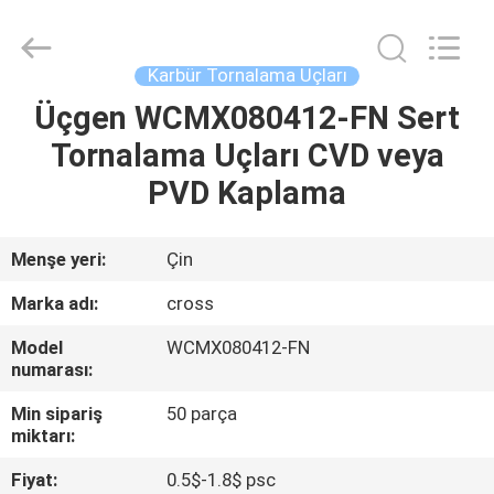
Karbür
Uçlar
Tedarikçi.
Copyright
©
Karbür Tornalama Uçları
2022
-
2023
Üçgen WCMX080412-FN Sert
ANA
cnccarbideinserts.com.
All
Tornalama Uçları CVD veya
SAYFA
Rights
Reserved.
PVD Kaplama
ÜRÜNLER
Menşe yeri:
Çin
HAKKIMIZDA
Marka adı:
cross
Model
WCMX080412-FN
FABRIKA
numarası:
TURU
Min sipariş
50 parça
miktarı:
KALITE
Fiyat:
0.5$-1.8$ psc