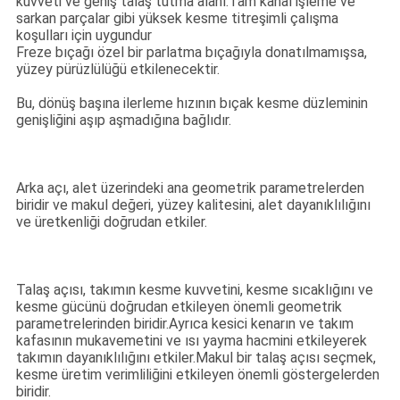
kuvveti ve geniş talaş tutma alanı.Tam kanal işleme ve
sarkan parçalar gibi yüksek kesme titreşimli çalışma
koşulları için uygundur
Freze bıçağı özel bir parlatma bıçağıyla donatılmamışsa,
yüzey pürüzlülüğü etkilenecektir.
Bu, dönüş başına ilerleme hızının bıçak kesme düzleminin
genişliğini aşıp aşmadığına bağlıdır.
Arka açı, alet üzerindeki ana geometrik parametrelerden
biridir ve makul değeri, yüzey kalitesini, alet dayanıklılığını
ve üretkenliği doğrudan etkiler.
Talaş açısı, takımın kesme kuvvetini, kesme sıcaklığını ve
kesme gücünü doğrudan etkileyen önemli geometrik
parametrelerinden biridir.Ayrıca kesici kenarın ve takım
kafasının mukavemetini ve ısı yayma hacmini etkileyerek
takımın dayanıklılığını etkiler.Makul bir talaş açısı seçmek,
kesme üretim verimliliğini etkileyen önemli göstergelerden
biridir.