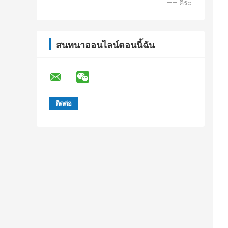
—— คิระ
สนทนาออนไลน์ตอนนี้ฉัน