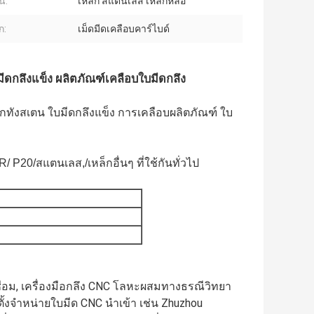
น:
เหล็ก สแตนเลส เหล็กหล่อ
ก:
เม็ดมีดเคลือบคาร์ไบด์
ดกลึงแข็ง ผลิตภัณฑ์เคลือบใบมีดกลึง
หล็กทังสเตน ใบมีดกลึงแข็ง การเคลือบผลิตภัณฑ์ ใบ
 P20/สแตนเลส,/เหล็กอื่นๆ ที่ใช้กันทั่วไป
เชื่อม, เครื่องมือกลึง CNC โลหะผสมทางธรณีวิทยา
ตั้งจำหน่ายใบมีด CNC นำเข้า เช่น Zhuzhou