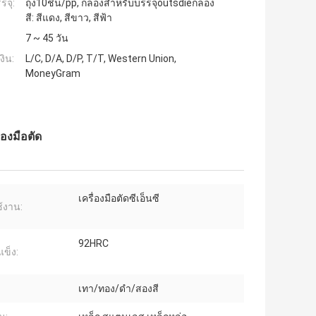
รจุ:
ถุง10ชิ้น/pp, กล่องสำหรับบรรจุoutsdieกล่อง
สี: สีแดง, สีขาว, สีฟ้า
7 ~ 45 วัน
งิน:
L/C, D/A, D/P, T/T, Western Union,
MoneyGram
องมือตัด
เครื่องมือตัดซีเอ็นซี
้งาน:
92HRC
ข็ง:
เทา/ทอง/ดำ/สองสี