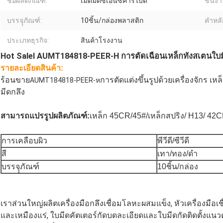
ชื่อผลิตภัณฑ์:
เม็ดมีดซีเอ็นซีคาร์ไบด์
ชิ้นงา
บรรจุุภัณฑ์:
10ชิ้น/กล่องพลาสติก
คำหลั
ประเภทธุรกิจ:
สินค้าโรงงาน
Hot Salel AUMT184818-PEER-H การตัดเฉือนเหล็กทังสเตนใบมี
รายละเอียดสินค้า:
ร้อนขาย
การตัดแต่งขึ้นรูปด้วยเครื่องจักร เ
AUMT184818-PEER-ห
มีดกลึง
สามารถแปรรูปผลิตภัณฑ์:
เหล็ก 45CR/45#/เหล็กสปริง/ H13/ 42CR/
การเคลือบผิว
พีวีดี/ซีวีดี
สี
เทา/ทอง/ดำ
บรรจุุภัณฑ์
10ชิ้น/กล่อง
เราส่วนใหญ่ผลิตเครื่องมือกลึงเชื่อมโลหะผสมแข็ง, หัวเครื่องมือ
และเหมืองแร่, ใบมีดคัตเตอร์กัดบดละเอียดและใบมีดกัดติดตั้งแนว