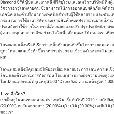
Diamond ซีรีส์ญี่ปุ่นและเกาหลี ซีรีส์ยุโรปและอเมริกาบริษัทมีที
วิศวกรอาวุโสหลายคน ซึ่งสามารถให้การออกแบบผลิตภัณฑ์ที่คร
เทคนิค และคำปรึกษาทางเทคนิคสำหรับผู้ใช้หลายราย และช่วยเหลื
กระบวนการใช้งานบริษัทของเรามีสินค้าคงคลังจำนวนมากที่สาม
ประหยัดค่าใช้จ่ายในราคาที่มีส่วนลด และปรับปรุงประสิทธิภาพขอ
ผู้คนจากทุกสาขาอาชีพอย่างจริงใจเพื่อเยี่ยมชมบริษัทของเราเ
โลหะผสมแข็งหรือที่เรียกว่าเหล็กทังสเตนทำขึ้นโดยการผสมและ
สูตรโลหะผสมแข็งทำขึ้นจากสารประกอบแข็งของโลหะทนไฟและโ
ผสม.
โลหะผสมแข็งมีคุณสมบัติที่ยอดเยี่ยมหลายประการ เช่น ความแข
ร้อน และต้านทานการกัดกร่อน โดยเฉพาะอย่างยิ่งความแข็งสูงแ
ไม่เปลี่ยนแปลงแม้ที่อุณหภูมิ 500 °C และยังมี ความแข็งสูงที่ 1,000
1. เราคือใคร?
เราตั้งอยู่ในมณฑลเสฉวน ประเทศจีน เริ่มต้นในปี 2019 ขายไปยังย
(20.00%) ตะวันออกกลาง (20.00%) ยุโรปใต้ (20.00%) เอเชียใต
ของเรา