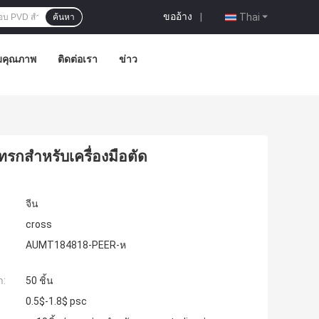
ขออ้าง
|
Thai
ค้นหา
มคุณภาพ
ติดต่อเรา
ข่าว
กสำหรับเครื่องมือตัด
จีน
cross
AUMT184818-PEER-ห
ำ:
50 ชิ้น
0.5$-1.8$ psc