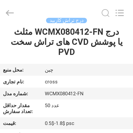
کاربید
CNC
تامین
کننده.
Copyright
درج تراش کاربید
©
2022
-
مثلث WCMX080412-FN درج
خانه
2023
cnccarbideinserts.com.
های تراش سخت CVD یا پوشش
All
Rights
Reserved.
محصولات
PVD
دربارهی
چین
محل منبع:
ما
cross
نام تجاری:
WCMX080412-FN
شماره مدل:
کارخانه
50 عدد
مقدار حداقل
تور
تعداد سفارش:
0.5$-1.8$ psc
قیمت:
کنترل