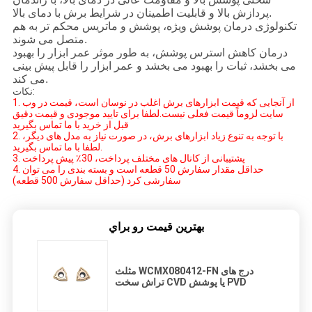
پردازش بالا و قابلیت اطمینان در شرایط برش با دمای بالا.
تکنولوژی درمان پوشش ویژه، پوشش و ماتریس محکم تر به هم
متصل می شوند.
درمان کاهش استرس پوشش، به طور موثر عمر ابزار را بهبود
می بخشد، ثبات را بهبود می بخشد و عمر ابزار را قابل پیش بینی
می کند.
نکات:
1. از آنجایی که قیمت ابزارهای برش اغلب در نوسان است، قیمت در وب
سایت لزوماً قیمت فعلی نیست.لطفا برای تایید موجودی و قیمت دقیق
قبل از خرید با ما تماس بگیرید
2. با توجه به تنوع زیاد ابزارهای برش، در صورت نیاز به مدل های دیگر،
لطفا با ما تماس بگیرید.
3. پشتیبانی از کانال های مختلف پرداخت، 30٪ پیش پرداخت
4. حداقل مقدار سفارش 50 قطعه است و بسته بندی را می توان
سفارشی کرد (حداقل سفارش 500 قطعه)
بهترين قيمت رو براي
مثلث WCMX080412-FN درج های
تراش سخت CVD یا پوشش PVD