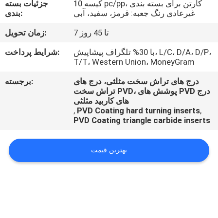
کیسه 10 pc/pp، کارتن برای بسته بندی
جزئیات بسته
کیفیت
غیرعادی رنگ جعبه: قرمز، سفید، آبی
بندی:
7 تا 45 روز
زمان تحویل:
تماس
با
با 30% تلگراف پیشاپیش، L/C، D/A، D/P،
شرایط پرداخت:
T/T، Western Union، MoneyGram
ما
درج های تراش سخت مثلثی، درج های
برجسته:
تراش سخت PVD، پوشش های PVD درج
اخبار
های کاربید مثلثی
,
PVD Coating hard turning inserts
,
PVD Coating triangle carbide inserts
بهترین قیمت