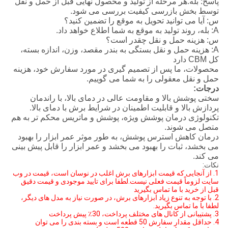
پاسخ: بله.هر مرحله از تولید و محصول نهایی قبل از حمل و نقل
توسط بخش بازرسی کیفیت بررسی می شود.
س: آیا می توانید تحویل به موقع را تضمین کنید؟
A: بله، روند تولید به موقع به شما اطلاع خواهد داد.
س: هزینه حمل و نقل چقدر است؟
A: هزینه حمل و نقل بستگی به بندر مقصد، وزن، اندازه بسته،
کل CBM دارد
محصولات، ما پس از تصمیم گیری در مورد سفارش خود، هزینه
حمل و نقل معقولی را به شما می گوییم.
درجات:
سختی پوشش بالا و مقاومت عالی در دمای بالا، با راندمان
پردازش بالا و قابلیت اطمینان در شرایط برش با دمای بالا.
تکنولوژی درمان پوشش ویژه، پوشش و ماتریس محکم تر به هم
متصل می شوند.
درمان کاهش استرس پوشش، به طور موثر عمر ابزار را بهبود
می بخشد، ثبات را بهبود می بخشد و عمر ابزار را قابل پیش بینی
می کند.
نکات:
1. از آنجایی که قیمت ابزارهای برش اغلب در نوسان است، قیمت در وب
سایت لزوماً قیمت فعلی نیست.لطفا برای تایید موجودی و قیمت دقیق
قبل از خرید با ما تماس بگیرید
2. با توجه به تنوع زیاد ابزارهای برش، در صورت نیاز به مدل های دیگر،
لطفا با ما تماس بگیرید.
3. پشتیبانی از کانال های مختلف پرداخت، 30٪ پیش پرداخت
4. حداقل مقدار سفارش 50 قطعه است و بسته بندی را می توان