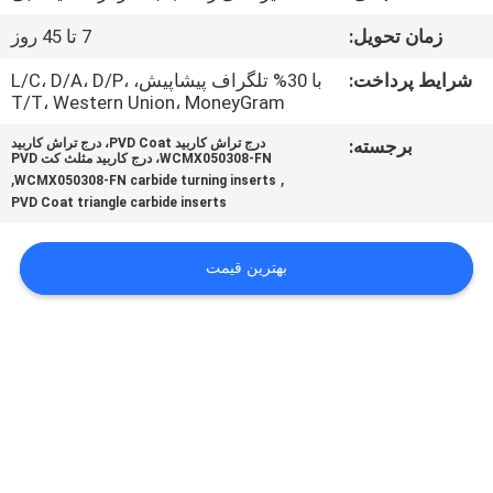
کیفیت
زمان تحویل:
7 تا 45 روز
تماس
شرایط پرداخت:
با 30% تلگراف پیشاپیش، L/C، D/A، D/P،
T/T، Western Union، MoneyGram
با
برجسته:
درج تراش کاربید PVD Coat، درج تراش کاربید
ما
WCMX050308-FN، درج کاربید مثلث کت PVD
,
,
WCMX050308-FN carbide turning inserts
PVD Coat triangle carbide inserts
اخبار
بهترین قیمت
نقشه
سایت
PRIVACY
POLICY