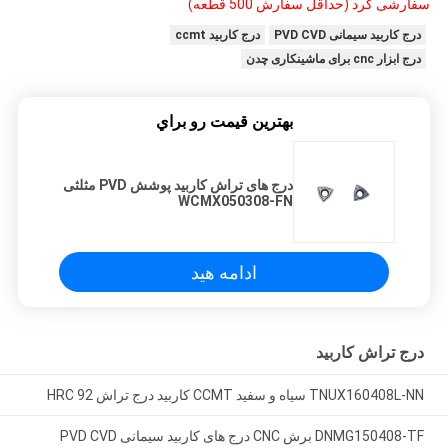
سفارشی کرد (حداقل سفارش 500 قطعه)
درج کاربید سیمانی PVD CVD
درج کاربید ccmt
درج ابزار cnc برای ماشینکاری چدن
بهترين قيمت رو براي
درج های تراش کاربید پوشش PVD مثلثی
WCMX050308-FN
ادامه هید
درج تراش کاربید
TNUX160408L-NN سیاه و سفید CCMT کاربید درج تراش 92 HRC
DNMG150408-TF برش CNC درج های کاربید سیمانی PVD CVD