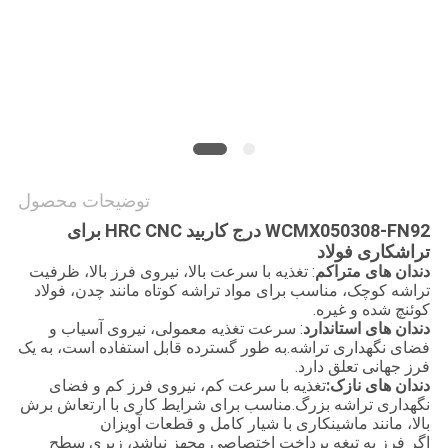
توضیحات محصول
WCMX050308-FN
92 درج کاربید HRC CNC برای
تراشکاری فولاد
دندان های متراکم
: تغذیه با سرعت بالا، نیروی فرز بالا، ظرفیت
تراشه کوچک، مناسب برای مواد تراشه کوتاه مانند چدن، فولاد
کوئنچ شده و غیره.
دندان های استاندارد
: سرعت تغذیه معمولی، نیروی آسیاب و
فضای نگهداری تراشه.به طور گسترده قابل استفاده است، به یک
فرز جهانی تعلق دارد.
دندان های نازک:
تغذیه با سرعت کم، نیروی فرز کم و فضای
نگهداری تراشه بزرگ.مناسب برای شرایط کاری با ارتعاش برش
بالا، مانند ماشینکاری با شیار کامل و قطعات آویزان
اگر فرز به تیغه پرداخت اختصاصی مجهز نباشد، زبری سطح