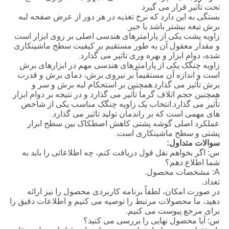
تحت تأثیر قرار می گیرد
بستگی به این دارد که نرخ تغذیه در هر دور از عرض صفحه لبه
برش تیغه بیشتر باشد یا خیر.
زاویه پشت یکی از پارامترهای هندسی اصلی بر روی ابزار است
و مقدار معقول آن به طور مستقیم بر کیفیت سطح ماشینکاری
شده، دوام ابزار و بهره وری تاثیر می گذارد.
زاویه چنگک یکی از پارامترهای هندسی مهم در ابزارهای برش
است و اندازه آن مستقیماً بر نیروی برش، دمای برش و قدرت
برش تأثیر می گذارد.همچنین بر استحکام لبه برش و سر و
همچنین حجم اتلاف گرما تأثیر می گذارد و در نتیجه بر دوام ابزار
تأثیر می گذارد.انتخاب یک زاویه چنگک مناسب یکی از شاخص
های مهمی است که بر راندمان تولید تاثیر می گذارد.
عملکرد اصلی گوشه پشتی کاهش اصطکاک بین سطح ابزار
پشتی و سطح ماشینکاری است.
سوالات متداول:
س: اگر بخواهم نقل قول دریافت کنم، چه اطلاعاتی را باید به
شما اطلاع دهم؟
A: مشخصات محصول.
تعداد.
در صورت امکان، لطفاً برنامه کاربردی محصول را نیز ارائه
دهید، ما محصولات مرتبط را توصیه می کنیم و اطلاعات دقیق را
برای مرجع پیوست می کنیم.
س: آیا محصول نهایی را بررسی می کنید؟