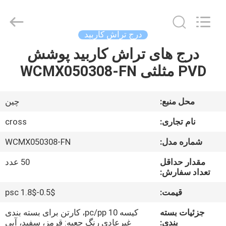
Sichuan
keluosi
Trading
Co.,
Ltd.
درج تراش کاربید
All
Rights
Reserved.
درج های تراش کاربید پوشش
خانه
PVD مثلثی WCMX050308-FN
محصولات
محل منبع:
چین
دربارهی
نام تجاری:
cross
ما
شماره مدل:
WCMX050308-FN
مقدار حداقل
50 عدد
کارخانه
تعداد سفارش:
تور
قیمت:
0.5$-1.8$ psc
جزئیات بسته
کیسه 10 pc/pp، کارتن برای بسته بندی
کنترل
بندی:
غیرعادی رنگ جعبه: قرمز، سفید، آبی