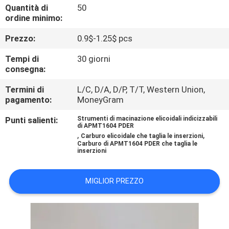
DI
Quantità di
50
ordine minimo:
QUALITÀ
Prezzo:
0.9$-1.25$ pcs
CONTATTACI
Tempi di
30 giorni
consegna:
NOTIZIE
Termini di
L/C, D/A, D/P, T/T, Western Union,
pagamento:
MoneyGram
MAPPA
Punti salienti:
Strumenti di macinazione elicoidali indicizzabili
di APMT1604 PDER
,
,
DEL
Carburo elicoidale che taglia le inserzioni
Carburo di APMT1604 PDER che taglia le
inserzioni
SITO
MIGLIOR PREZZO
PRIVACY
POLICY