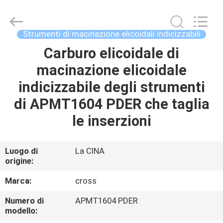
Inserzioni
del
carburo
di
CNC
Strumenti di macinazione elicoidali indicizzabili
fornitore.
Copyright
©
Carburo elicoidale di
CASA
2022
-
macinazione elicoidale
2025
Sichuan
keluosi
PRODOTTI
indicizzabile degli strumenti
Trading
Co.,
Ltd.
di APMT1604 PDER che taglia
All
Rights
CHI
le inserzioni
Reserved.
SIAMO
Luogo di
La CINA
origine:
FATORY
TOUR
Marca:
cross
Numero di
APMT1604 PDER
CONTROLLO
modello: