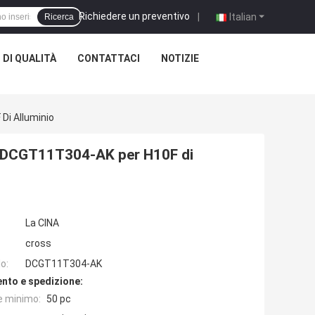
Richiedere un preventivo
|
Italian
Ricerca
DI QUALITÀ
CONTATTACI
NOTIZIE
Di Alluminio
di DCGT11T304-AK per H10F di
La CINA
cross
o:
DCGT11T304-AK
nto e spedizione:
e minimo:
50 pc