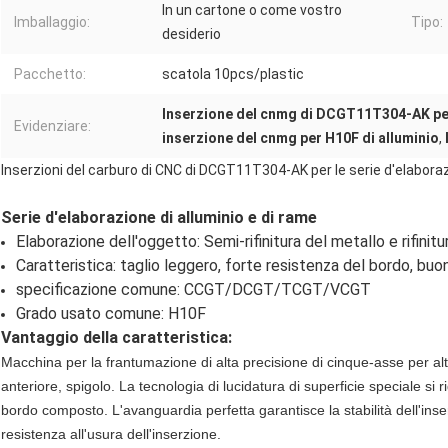
In un cartone o come vostro
Imballaggio:
Tipo:
desiderio
Pacchetto:
scatola 10pcs/plastic
Inserzione del cnmg di DCGT11T304-AK per
Evidenziare:
inserzione del cnmg per H10F di alluminio
,
Inserzioni del carburo di CNC di DCGT11T304-AK per le serie d'elaboraz
Serie d'elaborazione di alluminio e di rame
Elaborazione dell'oggetto: Semi-rifinitura del metallo e rifinitu
Caratteristica: taglio leggero, forte resistenza del bordo, buon
specificazione comune: CCGT/DCGT/TCGT/VCGT
Grado usato comune: H10F
Vantaggio della caratteristica:
Macchina per la frantumazione di alta precisione di cinque-asse per a
anteriore, spigolo. La tecnologia di lucidatura di superficie speciale si 
bordo composto. L'avanguardia perfetta garantisce la stabilità dell'inse
resistenza all'usura dell'inserzione.