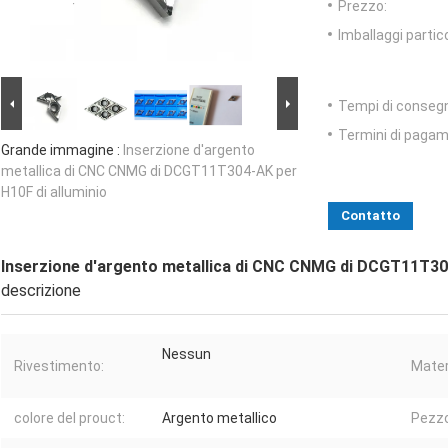
Prezzo:
Imballaggi partico
Tempi di conseg
Termini di pagam
Grande immagine :
Inserzione d'argento
metallica di CNC CNMG di DCGT11T304-AK per
H10F di alluminio
Contatto
Inserzione d'argento metallica di CNC CNMG di DCGT11T304
descrizione
Nessun
Rivestimento:
Mater
colore del prouct:
Argento metallico
Pezzo