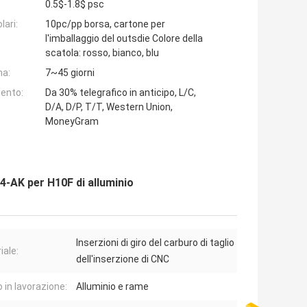
0.5$-1.8$ psc
lari:
10pc/pp borsa, cartone per
l'imballaggio del outsdie Colore della
scatola: rosso, bianco, blu
na:
7~45 giorni
ento:
Da 30% telegrafico in anticipo, L/C,
D/A, D/P, T/T, Western Union,
MoneyGram
-AK per H10F di alluminio
Inserzioni di giro del carburo di taglio
iale:
dell'inserzione di CNC
 in lavorazione:
Alluminio e rame