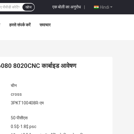
एक बोली का अनुरोध
|
Hindi
खोज
ण
हमसे संपर्क करें
समाचार
080 8020CNC कार्बाइड आवेषण
चीन
cross
3PKT100408R-एम
50 पीसीएस
0.5$-1.8$ psc