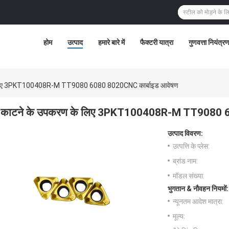
होम
उत्पाद
हमारे बारे में
फैक्टरी यात्रा
गुणवत्ता नियंत्र
 लिए 3PKT100408R-M TT9080 6080 8020CNC कार्बाइड आवेषण
काटने के उपकरण के लिए 3PKT100408R-M TT9080 6
उत्पाद विवरण:
उत्पत्ति के प्लेस:
ब्रांड नाम:
मॉडल संख्या:
भुगतान & नौवहन नियमों:
न्यूनतम आदेश मात्रा:
मूल्य: