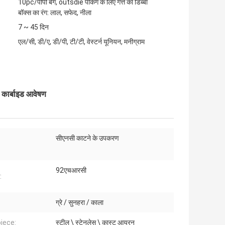
10pc/पीपी बैग, outsdie पैकिंग के लिए गत्ते का डिब्बा
बॉक्स का रंग: लाल, सफेद, नीला
7 ~ 45 दिन
एल/सी, डी/ए, डी/पी, टी/टी, वेस्टर्न यूनियन, मनीग्राम
र्बाइड आवेषण
सीएनसी काटने के उपकरण
92एचआरसी
:
ग्रे / सुनहरा / काला
iece:
स्टील \ स्टेनलेस \ कास्ट आयरन